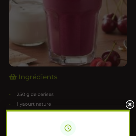
Ingrédients
250 g de cerises
1 yaourt nature
1 sachet de sucre vanillé
3 c. à s. de miel