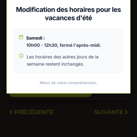
Préparation
Lavez les cerises. Dénoyautez-les.
Mettre dans le bol du blender, les cerises avec le
yaourt, le sucre et le miel.
Mixez.
Mettre au frais pendant 2 heures au moins avant
de dégustez !
IMPRIMER LA RECETTE (PDF)
PRÉCÉDENTE
SUIVANTE