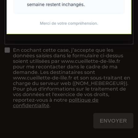
En cochant cette case, j’accepte que les
données saisies dans le formulaire ci-dessus
soient utilisées par www.cueillette-de-lile.fr
pour me recontacter dans le cadre de ma
demande. Les destinataires sont
www.cueillette-de-lile.fr et son sous-traitant en
charge du serveur web ({NOM_HEBERGEUR}).
Pour plus d'informations sur le traitement de
vos données et l'exercice de vos droits,
reportez-vous à notre
politique de
confidentialité
.
ENVOYER