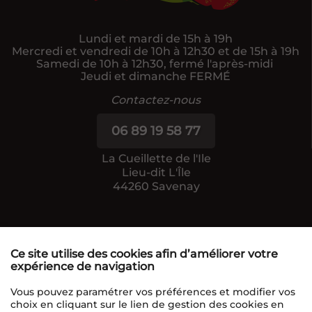
Lundi et mardi de 15h à 19h
Mercredi et vendredi de 10h à 12h30 et de 15h à 19h
Samedi de 10h à 12h30, fermé l'après-midi
Jeudi et dimanche FERMÉ
Contactez-nous
06 89 19 58 77
La Cueillette de l'Ile
Lieu-dit L'Île
44260 Savenay
Ce site utilise des cookies afin d’améliorer votre
expérience de navigation
Mentions légales
Données personnelles
Vous pouvez paramétrer vos préférences et modifier vos
choix en cliquant sur le lien de gestion des cookies en