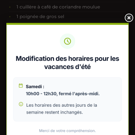
1 cuillère à café de coriandre moulue
1 poignée de gros sel
sel et poivre
Préparation
Laver et râper les courgettes. Les mettre dans une
passoire, les saupoudrer de gros sel et les laisser
dégorger 1h Les rincer et les sécher en les pressant
entre les mains dans un torchon pour bien extraire
l’eau, réserver.
Les mettre dans un saladier, ajouter la farine, les
œufs, les épices, l’ail et le persil, saler, poivre.
Chauffer et graisser la plancha. L'orsqu’elle est bien
chaude, verser une grosse cuillère de préparation.